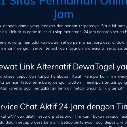
1 Situs Permainan Onli
Jam
ik dengan game yang lengkap dan sangat terpercaya. Situs ini men
casino. Link situs game ini selalu siap menemani 24 jam nonstop setiap 
r menarik yang memudahkan dalam setiap permainan para user di dala
enarik dengan server terbaik dan layanan profesional serta sisi
wat Link Alternatif DewaTogel yan
 akses cepat dan tanpa hambatan. Itulah kenapa kami menyediakan
ntu pemain tetap terhubung dengan platform meskipun terjadi ga
itas koneksi agar pengalaman bermain tetap lancar. Link alternatif i
vice Chat Aktif 24 Jam dengan Ti
aktif 24/7 dan dilatih secara profesional. Tim kami bukan sekadar a
 dalam setiap proses bermain. Setiap pertanyaan soal deposit, wit