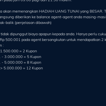
anda akan memenangkan HADIAH UANG TUNAI yang BESAR. Te
langsung diberikan ke balance agent-agent anda masing-masi
ak-balik (penjelasan dibawah)
is tidak dipunggut biaya apapun kepada anda. Hanya perlu cu
al Rp 500.001 pada agent bersangkutan untuk mendapatkan 2 k
n :
- 1.500.000 = 2 Kupon
1 - 3.000.000 = 5 Kupon
1 - 5.000.000 = 8 Kupon
ri > 5.000.000 = 12 Kupon