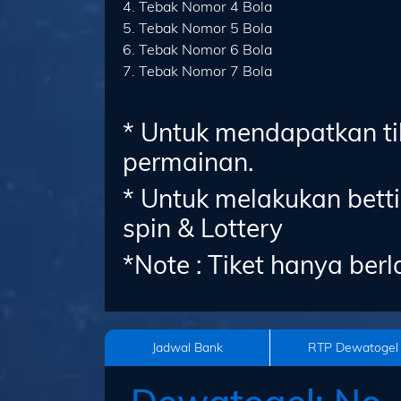
4. Tebak Nomor 4 Bola
5. Tebak Nomor 5 Bola
6. Tebak Nomor 6 Bola
7. Tebak Nomor 7 Bola
* Untuk mendapatkan ti
permainan.
* Untuk melakukan betti
spin & Lottery
*Note : Tiket hanya ber
Jadwal Bank
RTP Dewatogel