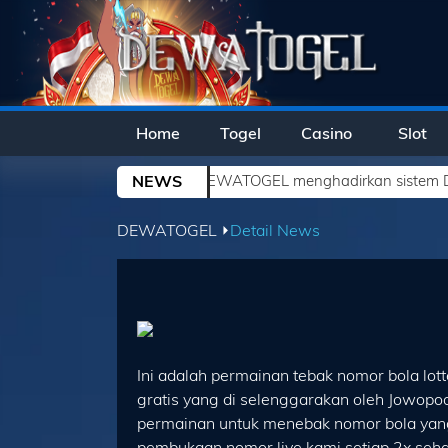
Home
Togel
Casino
Slot
NEWS
DEWATOGEL menghadirkan sistem DEPOSIT YA
DEWATOGEL ⏵
Detail News
Ini adalah permainan tebak nomor bola lo
gratis yang di selenggarakan oleh Jowopoo
permainan untuk menebak nomor bola yang 
pembukaan nomor live kami setiap 2x seh