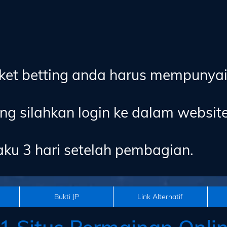
ket betting anda harus mempunya
ng silahkan login ke dalam websit
laku 3 hari setelah pembagian.
Bukti JP
Link Alternatif