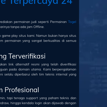
ne Terpercaya 24
yediakan permainan judi seperti Permainan
Togel
harinya tanpa ada jam Offline.
m game play situs kami. Namun bukan hanya situs
tem permainan yang sangat berkualitas di semua
g Terverifikasi
 link alternatif resmi yang telah diverifikasi
ngguan pada domain utama. Kami berpengalaman
ni selalu diperbarui oleh tim teknis internal yang
m Profesional
dmin, tapi tenaga support yang paham teknis dan
hdraw, hingga kendala login akan dijawab dengan