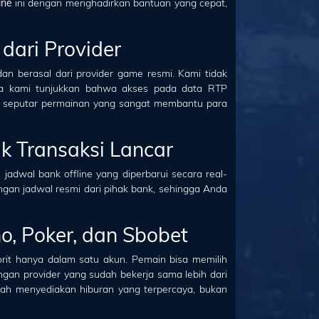
ine
ini dengan menghadirkan bantuan yang cepat,
dari Provider
dan berasal dari provider game resmi. Kami tidak
una kami tunjukkan bahwa akses pada data RTP
n seputar permainan yang sangat membantu para
k Transaksi Lancar
adwal bank offline yang diperbarui secara real-
engan jadwal resmi dari pihak bank, sehingga Anda
o, Poker, dan Sbobet
orit hanya dalam satu akun. Pemain bisa memilih
engan provider yang sudah bekerja sama lebih dari
lah menyediakan hiburan yang terpercaya, bukan